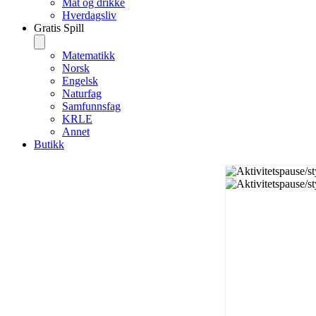
Mat og drikke
Hverdagsliv
Gratis Spill
Matematikk
Norsk
Engelsk
Naturfag
Samfunnsfag
KRLE
Annet
Butikk