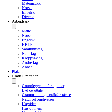
Matematikk
Norsk
Engelsk
Diverse
Arbeidsark
Matte
Norsk
Engelsk
KRLE
Samfunnsfag
Naturfag
Kroppsøving
Andre fag
Annet
Plakater
Gratis Ordtrener
Grunnleggende ferdigheter
Lyd og uttale
Grammatikk og språkforståelse
Natur og omgivelser
Høytider
Hus og hjem