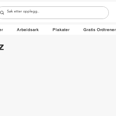
er
Arbeidsark
Plakater
Gratis Ordtrene
z