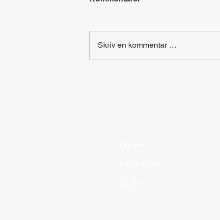
Skriv en kommentar …
Hovedsteder i Europa
Om oss
Kontakt oss
Vilkår