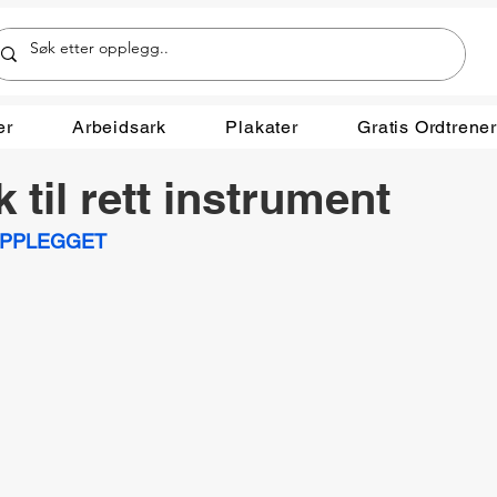
er
Arbeidsark
Plakater
Gratis Ordtrene
k til rett instrument
OPPLEGGET