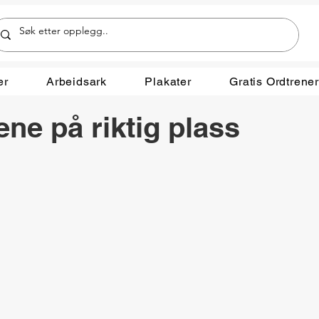
er
Arbeidsark
Plakater
Gratis Ordtrene
ene på riktig plass