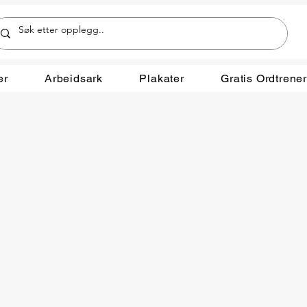
er
Arbeidsark
Plakater
Gratis Ordtrene
B