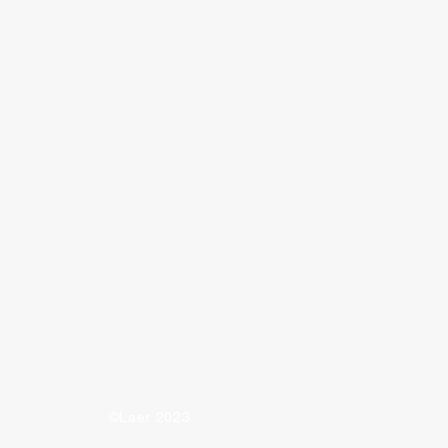
lys til stasjoner
©Laer 2023