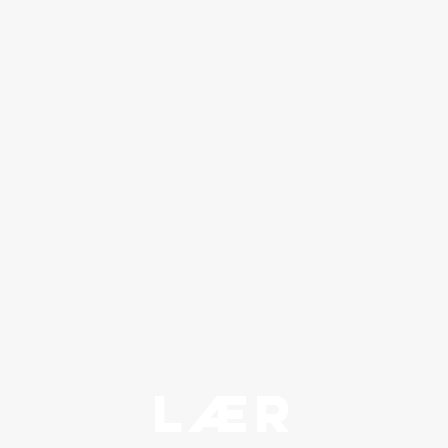
Tre på rad
LÆR
Støy-