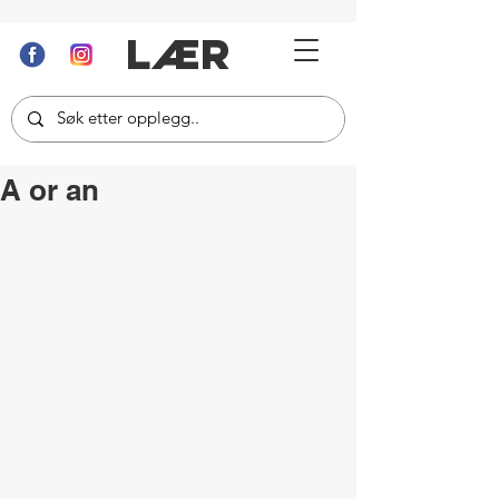
LÆR
A or an