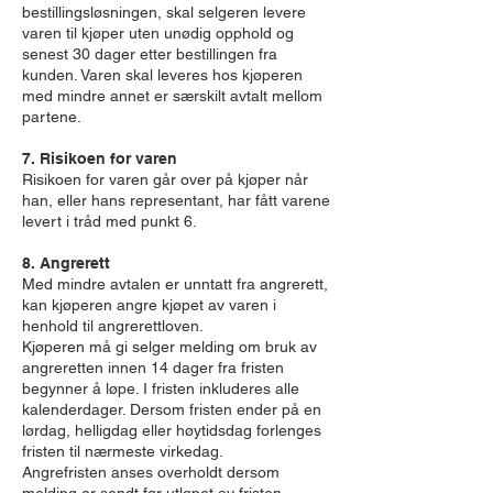
bestillingsløsningen, skal selgeren levere
varen til kjøper uten unødig opphold og
senest 30 dager etter bestillingen fra
kunden. Varen skal leveres hos kjøperen
med mindre annet er særskilt avtalt mellom
partene.
7. Risikoen for varen
Risikoen for varen går over på kjøper når
han, eller hans representant, har fått varene
levert i tråd med punkt 6.
8. Angrerett
Med mindre avtalen er unntatt fra angrerett,
kan kjøperen angre kjøpet av varen i
henhold til angrerettloven.
Kjøperen må gi selger melding om bruk av
angreretten innen 14 dager fra fristen
begynner å løpe. I fristen inkluderes alle
kalenderdager. Dersom fristen ender på en
lørdag, helligdag eller høytidsdag forlenges
fristen til nærmeste virkedag.
Angrefristen anses overholdt dersom