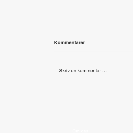
Kommentarer
Gymsal Plakat
Skriv en kommentar …
Om oss