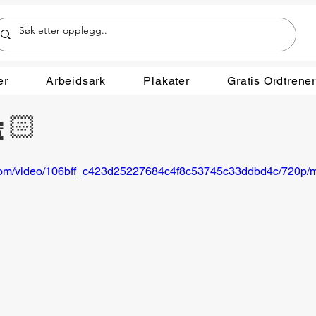
er
Arbeidsark
Plakater
Gratis Ordtrene
🏻
ic.com/video/106bff_c423d25227684c4f8c53745c33ddbd4c/720p/m