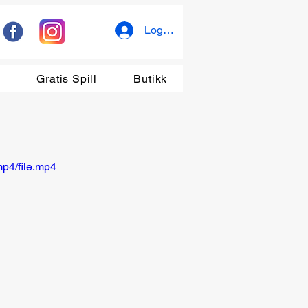
Logg inn
r
Gratis Spill
Butikk
p4/file.mp4