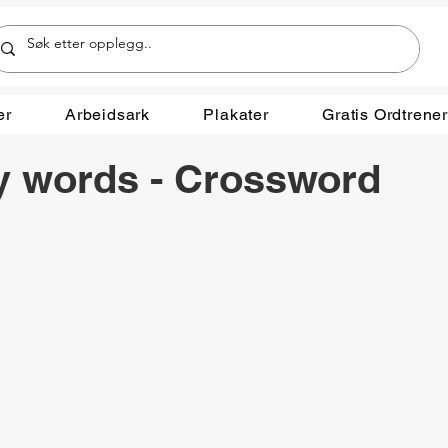
er
Arbeidsark
Plakater
Gratis Ordtrene
 words - Crossword