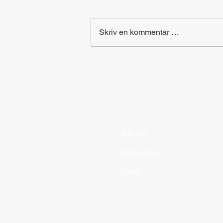
Skriv en kommentar …
Hovedsteder i Europa
Om oss
Kontakt oss
Vilkår