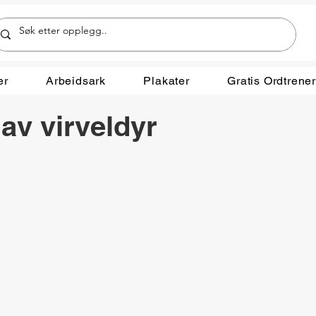
er
Arbeidsark
Plakater
Gratis Ordtrene
av virveldyr