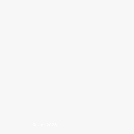
 eller usunt?
©Laer 2023