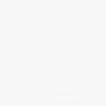
Om oss
One-ten Wordsearch
Kontakt oss