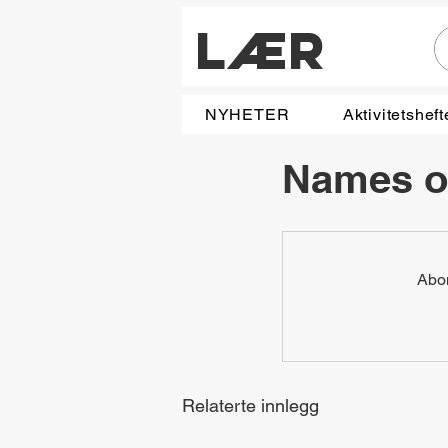
LÆR
NYHETER
Aktivitetsheft
Names of
Abon
Relaterte innlegg