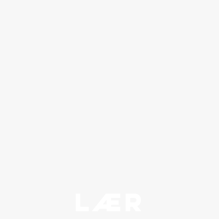
Sunt
Identifiser deg selv
LÆR