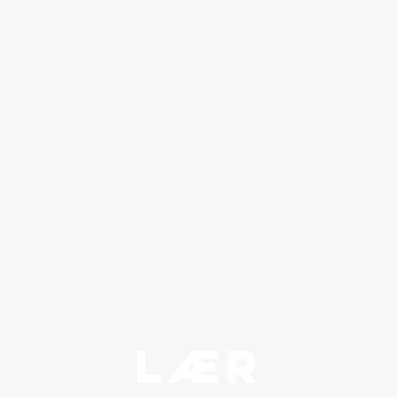
Spør
Synonym kryssord
LÆR