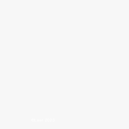
reord - Hvor?
©Laer 2023