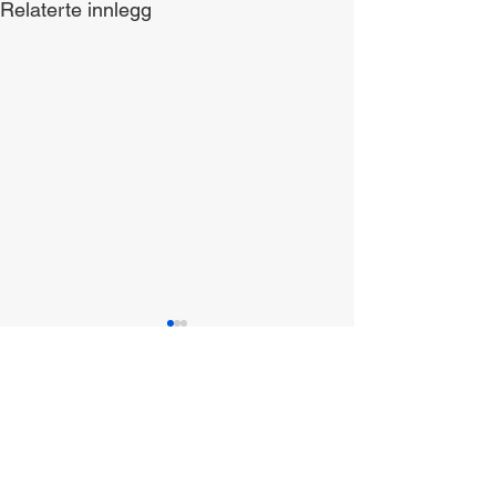
Relaterte innlegg
Kommentarer
Fingers II