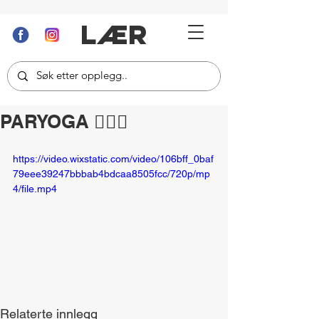
LÆR
PARYOGA 🧘🏻‍♂️
https://video.wixstatic.com/video/106bff_0baf
79eee39247bbbab4bdcaa8505fcc/720p/mp
4/file.mp4
Relaterte innlegg