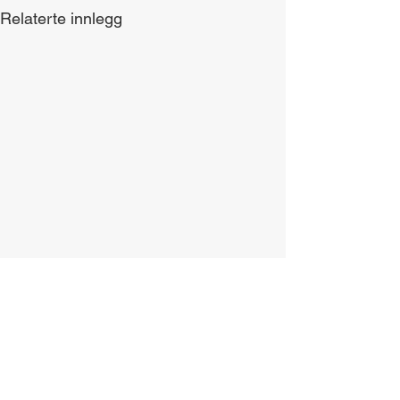
Relaterte innlegg
LÆR
Tre på rad
Kontakt oss