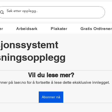
er
Arbeidsark
Plakater
Gratis Ordtrene
sjonssystemt
sningsopplegg
Vil du lese mer?
ner på laer.no for å fortsette å lese dette eksklusive innlegget.
Abonner nå