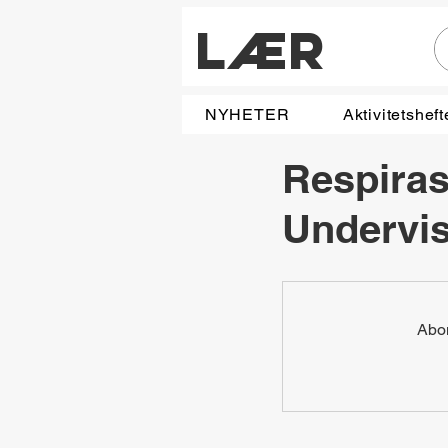
LÆR
NYHETER
Aktivitetsheft
Respira
Undervi
Abon