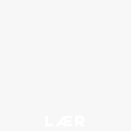
LÆR
Animals Wordsearch
How 