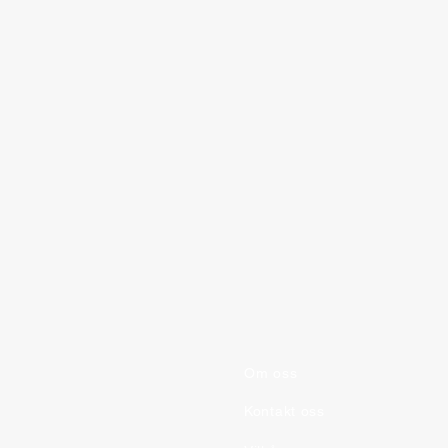
Om oss
One-ten Wordsearch
Kontakt oss