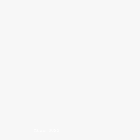
©Laer 2023
many words can you