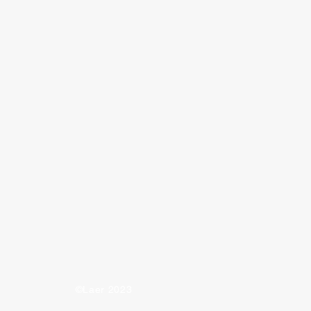
raksjon av brøk
©Laer 2023