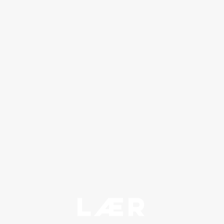
LÆR
Subt
Hvor stort er arealet?