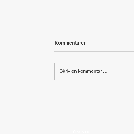
Kommentarer
Skriv en kommentar …
Identifiser deg selv
Om oss