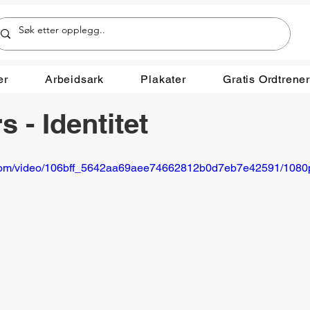
er
Arbeidsark
Plakater
Gratis Ordtrene
 - Identitet
ic.com/video/106bff_5642aa69aee74662812b0d7eb7e42591/1080p