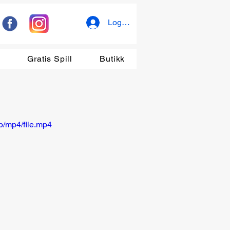
Logg inn
r
Gratis Spill
Butikk
/mp4/file.mp4