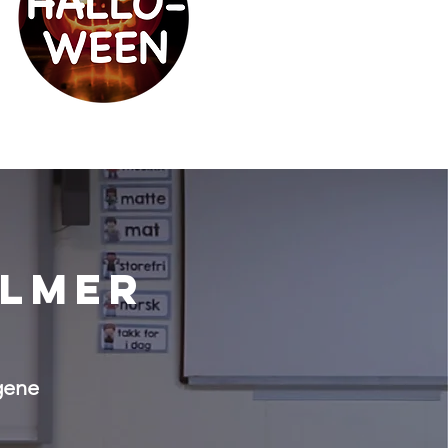
ilmer
gene