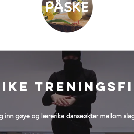
nike treningsf
g inn gøye og lærerike danseøkter mellom sla