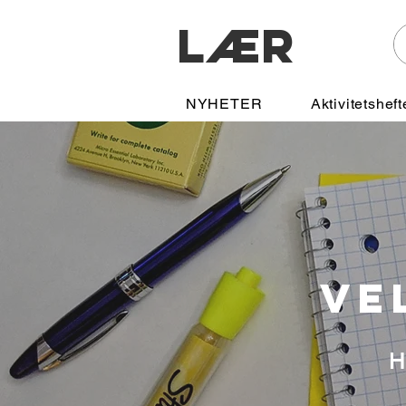
LÆR
NYHETER
Aktivitetsheft
VE
H