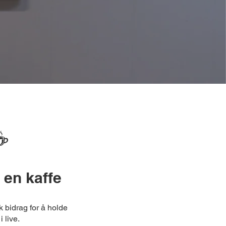
☕️
 en kaffe
k bidrag for å holde
 live.