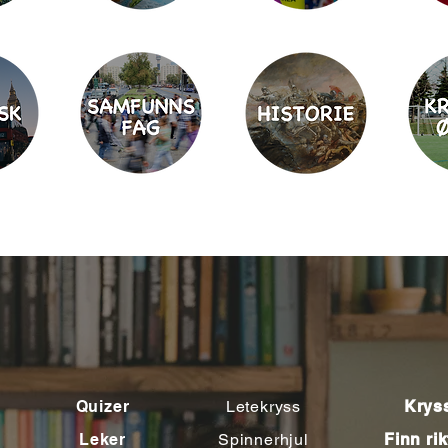
Quizer
Letekryss
Krys
Leker
Spinnerhjul
Finn rik