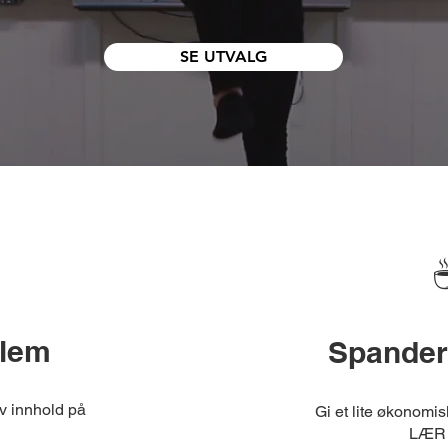
SE UTVALG
dlem
Span
der
 av innhold på
Gi et lite økonomis
LÆR i