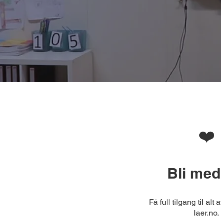
❤️
Bli me
Få full tilgang til alt
laer.no.