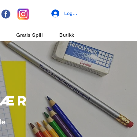
Logg inn
r
Gratis Spill
Butikk
LÆR
de