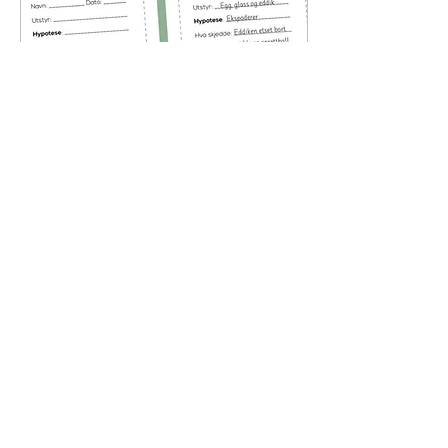
22. mai 2026
∙
1
min
Naturfagsrapport mal
LAST NED HER
0
0