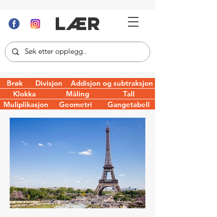
LÆR
Brøk
Divisjon
Addisjon og subtraksjon
Klokka
Måling
Tall
Muliplikasjon
Geometri
Gangetabell